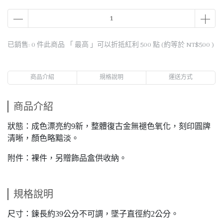
已銷售: 0 件
此商品 「 最高 」可以折抵紅利
500
點 (約等於
NT$500
)
商品介紹
規格說明
運送方式
商品介紹
狀態：成色漂亮約9新，整體復古金無褪色氧化，刻印圓牌
清晰，顏色略黯淡。
附件：裸件，另贈飾品盒供收納。
規格說明
尺寸：鍊長約39公分不可調，墜子直徑約2公分。