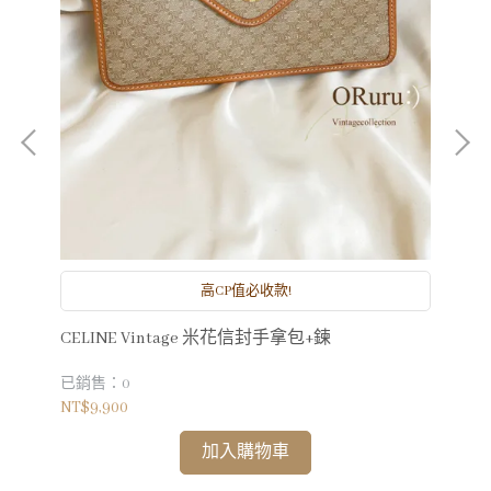
高CP值必收款!
CELINE Vintage 米花信封手拿包+鍊
CH
已銷售：0
已銷
NT$9,900
NT$
加入購物車