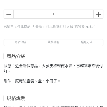
已銷售: 1 件
此商品 「 最高 」可以折抵紅利
0
點 (約等於
NT$0
)
商品介紹
規格說明
運送方式
商品介紹
狀態：近全新保存品，大號皮標輕微水漬，已確認細節後付
訂。
附件：原廠防塵袋、盒、小冊子。
規格說明