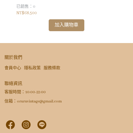
已銷售：0
已銷
NT$68,500
NT$
加入購物車
關於我們
會員中心
隱私政策
服務條款
聯絡資訊
客服時間：10:00-22:00
信箱：oruruvintage@gmail.com