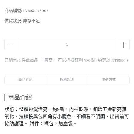
商品編號:
LVB231213008
供貨狀況:
庫存不足
已銷售: 1 件
此商品 「 最高 」可以折抵紅利
500
點 (約等於
NT$500
)
商品介紹
規格說明
運送方式
商品介紹
狀態：整體包況漂亮，約9新，內裡乾淨，釦環五金新亮無
氧化，拉鍊投與包四角有小脫色，不細看不明顯，出貨前可
協助護理。 附件：裸包，贈塵袋。