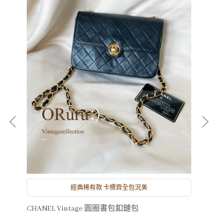
經典稀有款 卡標齊全包況美
CHANEL Vintage 圓圈書包釦鏈包
CH