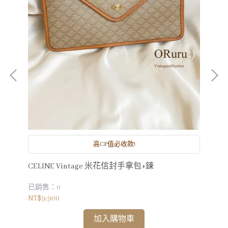
高CP值必收款!
CELINE Vintage 米花信封手拿包+鍊
CH
已銷售：0
已銷
NT$9,900
NT$
加入購物車