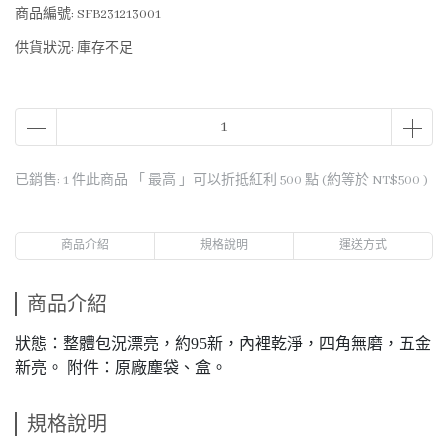
商品編號:
SFB231213001
供貨狀況:
庫存不足
已銷售: 1 件
此商品 「 最高 」可以折抵紅利
500
點 (約等於
NT$500
)
商品介紹
規格說明
運送方式
商品介紹
狀態：整體包況漂亮，約95新，內裡乾淨，四角無磨，五金
新亮。 附件：原廠塵袋、盒。
規格說明